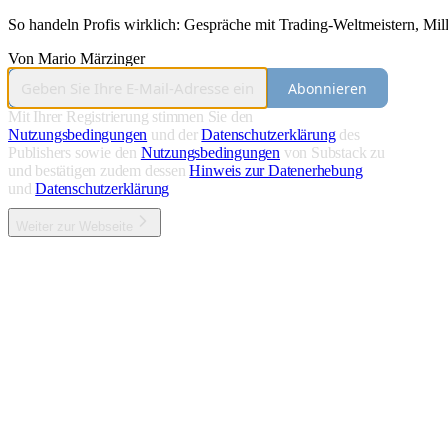
So handeln Profis wirklich: Gespräche mit Trading-Weltmeistern, Mi
Von Mario Märzinger
Abonnieren
Mit Ihrer Registrierung stimmen Sie den
Nutzungsbedingungen
und der
Datenschutzerklärung
des
Publishers sowie den
Nutzungsbedingungen
von Substack zu
und bestätigen zudem dessen
Hinweis zur Datenerhebung
und
Datenschutzerklärung
Weiter zur Webseite