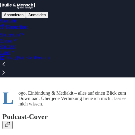
Abonnieren
Anmelden
Startseite
🏆 Bestenliste
Strategien
Extras
Ablenkungsfrei auf Substack lesen
Podcast
Über
🤖 Frag [Bulle & Mensch]
MediaKit
L
ogo, Einbindung & Mediakit – alles auf einen Blick zum
Download. Über jede Verlinkung freue ich mich - lass es
mich wissen.
Podcast-Cover