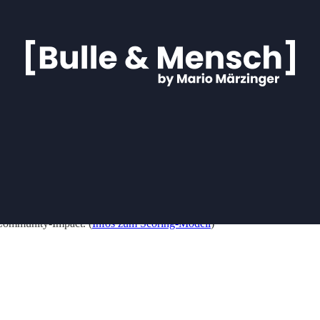
 Community-Impact. (
Infos zum Scoring-Modell
)