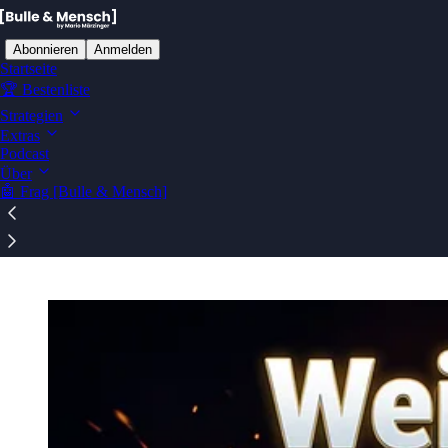
Abonnieren
Anmelden
Startseite
🏆 Bestenliste
Strategien
Extras
Ablenkungsfrei auf Substack lesen
Podcast
Über
🤖 Frag [Bulle & Mensch]
Community-Challenge