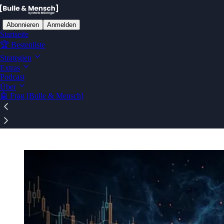
Abonnieren
Anmelden
Startseite
🏆 Bestenliste
Strategien
Extras
Ablenkungsfrei auf Substack lesen
Podcast
Über
🤖 Frag [Bulle & Mensch]
[Bulle & Mensch] Bestenliste wikifolio