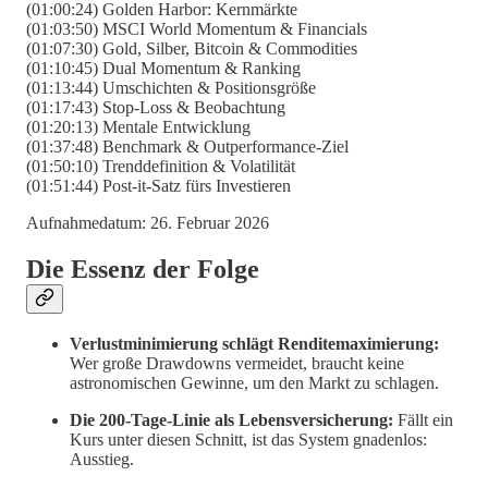
(01:00:24) Golden Harbor: Kernmärkte
(01:03:50) MSCI World Momentum & Financials
(01:07:30) Gold, Silber, Bitcoin & Commodities
(01:10:45) Dual Momentum & Ranking
(01:13:44) Umschichten & Positionsgröße
(01:17:43) Stop-Loss & Beobachtung
(01:20:13) Mentale Entwicklung
(01:37:48) Benchmark & Outperformance-Ziel
(01:50:10) Trenddefinition & Volatilität
(01:51:44) Post-it-Satz fürs Investieren
Aufnahmedatum: 26. Februar 2026
Die Essenz der Folge
Verlustminimierung schlägt Renditemaximierung:
Wer große Drawdowns vermeidet, braucht keine
astronomischen Gewinne, um den Markt zu schlagen.
Die 200-Tage-Linie als Lebensversicherung:
Fällt ein
Kurs unter diesen Schnitt, ist das System gnadenlos:
Ausstieg.