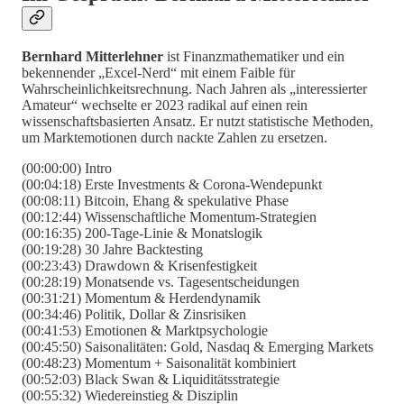
Bernhard Mitterlehner
ist Finanzmathematiker und ein
bekennender „Excel-Nerd“ mit einem Faible für
Wahrscheinlichkeitsrechnung. Nach Jahren als „interessierter
Amateur“ wechselte er 2023 radikal auf einen rein
wissenschaftsbasierten Ansatz. Er nutzt statistische Methoden,
um Marktemotionen durch nackte Zahlen zu ersetzen.
(00:00:00) Intro
(00:04:18) Erste Investments & Corona-Wendepunkt
(00:08:11) Bitcoin, Ehang & spekulative Phase
(00:12:44) Wissenschaftliche Momentum-Strategien
(00:16:35) 200-Tage-Linie & Monatslogik
(00:19:28) 30 Jahre Backtesting
(00:23:43) Drawdown & Krisenfestigkeit
(00:28:19) Monatsende vs. Tagesentscheidungen
(00:31:21) Momentum & Herdendynamik
(00:34:46) Politik, Dollar & Zinsrisiken
(00:41:53) Emotionen & Marktpsychologie
(00:45:50) Saisonalitäten: Gold, Nasdaq & Emerging Markets
(00:48:23) Momentum + Saisonalität kombiniert
(00:52:03) Black Swan & Liquiditätsstrategie
(00:55:32) Wiedereinstieg & Disziplin