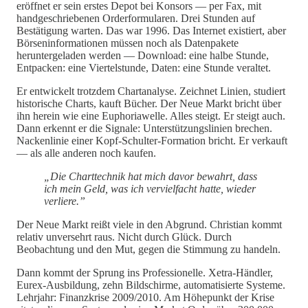
eröffnet er sein erstes Depot bei Konsors — per Fax, mit
handgeschriebenen Orderformularen. Drei Stunden auf
Bestätigung warten. Das war 1996. Das Internet existiert, aber
Börseninformationen müssen noch als Datenpakete
heruntergeladen werden — Download: eine halbe Stunde,
Entpacken: eine Viertelstunde, Daten: eine Stunde veraltet.
Er entwickelt trotzdem Chartanalyse. Zeichnet Linien, studiert
historische Charts, kauft Bücher. Der Neue Markt bricht über
ihn herein wie eine Euphoriawelle. Alles steigt. Er steigt auch.
Dann erkennt er die Signale: Unterstützungslinien brechen.
Nackenlinie einer Kopf-Schulter-Formation bricht. Er verkauft
— als alle anderen noch kaufen.
„Die Charttechnik hat mich davor bewahrt, dass
ich mein Geld, was ich vervielfacht hatte, wieder
verliere.”
Der Neue Markt reißt viele in den Abgrund. Christian kommt
relativ unversehrt raus. Nicht durch Glück. Durch
Beobachtung und den Mut, gegen die Stimmung zu handeln.
Dann kommt der Sprung ins Professionelle. Xetra-Händler,
Eurex-Ausbildung, zehn Bildschirme, automatisierte Systeme.
Lehrjahr: Finanzkrise 2009/2010. Am Höhepunkt der Krise