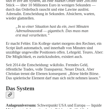
sitzt er live am System, als eine Market Order über 200.000
Stück — über 10 Millionen Euro in wenigen Sekunden —
durch das Orderbuch rauscht und eine Lawine auslöst.
Adrenalin. Entscheidung in Sekunden. Absichern, warten,
wieder glattstellen.
„In so einer Situation hast du ein, zwei Minuten
Adrenalinausstoß — gigantisch. Das muss man
erst mal verarbeiten.”
Er macht Fehler. Ein Kollege startet morgens den Rechner, ein
Script läuft automatisch, und innerhalb von Minuten sind
unzählige ungewollte Positionen offen. Lehrgeld. Teures. Aber:
Die Möglichkeit, es zurückzuholen, existiert auch.
Seit 2014 die Entscheidung: wikifolio. Fremdes Geld,
öffentliche Trades, volle Transparenz. Neuer Druck. Aber
Christian trennt die Ebenen konsequent: „Börse bleibt Börse.
Das spielerische Element darf man sich nicht nehmen lassen.”
Das System
Anlageuniversum:
Schwerpunkt USA und Europa — liquide