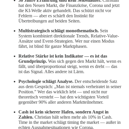
30 Jahre Erfahrung sind kein Selbstläufer.
Christian
hat den Neuen Markt, die Finanzkrise, Corona und jetzt
die KI-Welle aktiv gehandelt. Das schützt nicht vor
Fehlern — aber es schärft den Instinkt für
Übertreibungen auf beiden Seiten.
Multistrategisch schlägt monothematisch.
Sein
System kombiniert direktionale Trends, Relative-Value-
Ansätze und Event-Strategien. Wer nur einen Modus
fährt, ist blind für ganze Marktphasen.
Relative Stärke ist kein Indikator — es ist das
Grundprinzip.
Was sich gegen den Markt hält, wenn es
fällt, und überproportional steigt, wenn es dreht — das
ist das Signal. Alles andere ist Lärm.
Psychologie schlägt Analyse.
Der entscheidende Satz
aus dem Gespräch: „Man ist niemals verheiratet in seiner
Position.” Wer das wirklich lebt — und nicht nur
theoretisch versteht — hat den wichtigsten Vorteil
gegenüber 90% aller anderen Marktteilnehmer.
Cash ist kein sicherer Hafen, sondern Angst in
Zahlen.
Christian hält selten mehr als 10% in Cash.
Time in the market schlägt timing the market — außer in
echten Ausnahmesituationen wie Corona.