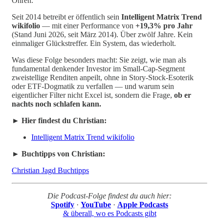
Ohren.
Seit 2014 betreibt er öffentlich sein
Intelligent Matrix Trend
wikifolio
— mit einer Performance von
+19,3% pro Jahr
(Stand Juni 2026, seit März 2014). Über zwölf Jahre. Kein
einmaliger Glückstreffer. Ein System, das wiederholt.
Was diese Folge besonders macht: Sie zeigt, wie man als
fundamental denkender Investor im Small-Cap-Segment
zweistellige Renditen anpeilt, ohne in Story-Stock-Esoterik
oder ETF-Dogmatik zu verfallen — und warum sein
eigentlicher Filter nicht Excel ist, sondern die Frage,
ob er
nachts noch schlafen kann.
► Hier findest du
C
hristian:
Intelligent Matrix Trend wikifolio
► Buchtipps von
C
hristian:
Christian Jagd Buchtipps
Die Podcast-Folge findest du auch hier:
Spotify
·
YouTube
·
Apple Podcasts
& überall, wo es Podcasts gibt