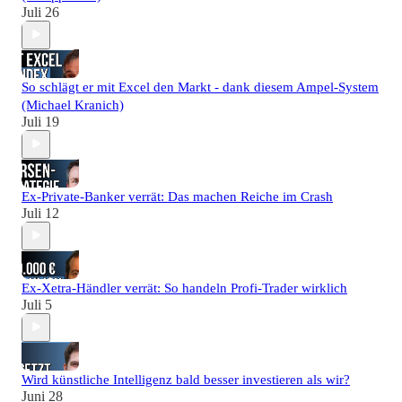
Juli 26
So schlägt er mit Excel den Markt - dank diesem Ampel-System
(Michael Kranich)
Juli 19
Ex-Private-Banker verrät: Das machen Reiche im Crash
Juli 12
Ex-Xetra-Händler verrät: So handeln Profi-Trader wirklich
Juli 5
Wird künstliche Intelligenz bald besser investieren als wir?
Juni 28