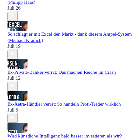
(Philipp Haas)
Juli 26
So schlägt er mit Excel den Markt - dank diesem Ampel-System
(Michael Kranich)
Juli 19
Ex-Private-Banker verrät: Das machen Reiche im Crash
Juli 12
Ex-Xetra-Händler verrät: So handeln Profi-Trader wirklich
Juli 5
Wird künstliche Intelligenz bald besser investieren als wir?