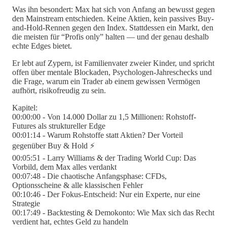
Was ihn besondert: Max hat sich von Anfang an bewusst gegen
den Mainstream entschieden. Keine Aktien, kein passives Buy-
and-Hold-Rennen gegen den Index. Stattdessen ein Markt, den
die meisten für “Profis only” halten — und der genau deshalb
echte Edges bietet.
Er lebt auf Zypern, ist Familienvater zweier Kinder, und spricht
offen über mentale Blockaden, Psychologen-Jahreschecks und
die Frage, warum ein Trader ab einem gewissen Vermögen
aufhört, risikofreudig zu sein.
Kapitel:
00:00:00 - Von 14.000 Dollar zu 1,5 Millionen: Rohstoff-
Futures als struktureller Edge
00:01:14 - Warum Rohstoffe statt Aktien? Der Vorteil
gegenüber Buy & Hold ⚡
00:05:51 - Larry Williams & der Trading World Cup: Das
Vorbild, dem Max alles verdankt
00:07:48 - Die chaotische Anfangsphase: CFDs,
Optionsscheine & alle klassischen Fehler
00:10:46 - Der Fokus-Entscheid: Nur ein Experte, nur eine
Strategie
00:17:49 - Backtesting & Demokonto: Wie Max sich das Recht
verdient hat, echtes Geld zu handeln