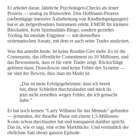
Er arbeitet daran. Jährliche Psychologen-Checks als fester
Prozess — analog zu Blutwerten. Den Hoffmann-Prozess
(siebentägige intensive Aufarbeitung von Kindheitsprägungen)
hat er als tiefgreifendstes Instrument erlebt. EMDR für kleinere
Blockaden. Kein Spiritualitäts-Bingo, sondern gezieltes
Tooling für mentale Engpässe — mit demselben
systematischen Ansatz, mit dem er auch seine Trades analysiert.
Was ihn antreibt heute, ist keine Rendite-Gier mehr. Es ist die
Community, das öffentliche Commitment zu 10 Millionen, und
das Bewusstsein, dass er für viele Trader zeigt: Rückschläge
gehören dazu. Drawdowns sind keine Fehler des Systems —
sie sind der Beweis, dass man im Markt ist.
„Das ist mein Erfolgsgeheimnis: dass ich bereit
bin, diese Schleifen durchzulaufen und mich da
jetzt nicht zerreißen wegen Fehler, die ich gemacht
habe.”
Er hat noch keinen “Larry Williams für das Mentale” gefunden
— jemanden, der dieselbe Phase mit einem 1,5-Millionen-
Konto schon durchlaufen hat und transparent darüber spricht.
Das ist, wie er sagt, eine echte Marktlücke. Und vermutlich der
ehrlichste Satz dieser ganzen Episode.