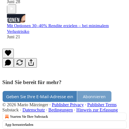
Juni 28
Mit Optionen 30–40% Rendite erzielen – bei minimalem
Verlustrisiko
Juni 21
Sind Sie bereit für mehr?
Abonnieren
© 2026 Mario Märzinger
·
Publisher Privacy
∙
Publisher Terms
Substack
·
Datenschutz
∙
Bedingungen
∙
Hinweis zur Erfassung
Starten Sie Ihre Substack
App herunterladen