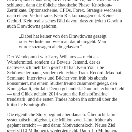
schlugen, dann die übliche chaotische Phase: Knockout-
Zertifikate, Optionsscheine, CFDs, Forex. Strategie wechseln
nach einem Verlusttrade. Kein Risikomanagement. Keine
Geduld. Kein realistisches Bild davon, dass zu jedem Gewinn
auch Drawdowns gehören.
„Dabei hat keiner von den Drawdowns gezeigt
oder Verluste und wie man damit umgeht. Man
wurde sozusagen allein gelassen.”
Der Wendepunkt war Larry Williams — nicht als
Wundermittel, sondern als Beweis. Jemand, der es
nachweislich mehrfach geschafft hat. Kein YouTube-
Schönwettermann, sondern ein echter Track Record. Max hat
Seminare, Interviews und Bücher von früh bis abends
konsumiert, mit einem Studienfreund zusammengelegt, den
Kurs gekauft, ein Jahr Demo gehandelt. Dann mit echtem Geld
— und Glück gehabt: 2014 waren die Rohstoffmärkte
trendstark, und die ersten Trades hoben ihn schnell über die
kritische Kontogröße.
Die eigentliche Story beginnt aber danach. Über acht Jahre
systematisch aufgebaut, die Million zwei Jahre früher als
geplant erreicht — und dann: Motivationsloch. Neues Ziel
gesetzt (10 Millionen), weitergemacht. Dann 1,5 Millionen.