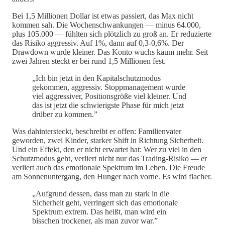
Bei 1,5 Millionen Dollar ist etwas passiert, das Max nicht
kommen sah. Die Wochenschwankungen — minus 64.000,
plus 105.000 — fühlten sich plötzlich zu groß an. Er reduzierte
das Risiko aggressiv. Auf 1%, dann auf 0,3-0,6%. Der
Drawdown wurde kleiner. Das Konto wuchs kaum mehr. Seit
zwei Jahren steckt er bei rund 1,5 Millionen fest.
„Ich bin jetzt in den Kapitalschutzmodus
gekommen, aggressiv. Stoppmanagement wurde
viel aggressiver, Positionsgröße viel kleiner. Und
das ist jetzt die schwierigste Phase für mich jetzt
drüber zu kommen.”
Was dahintersteckt, beschreibt er offen: Familienvater
geworden, zwei Kinder, starker Shift in Richtung Sicherheit.
Und ein Effekt, den er nicht erwartet hat: Wer zu viel in den
Schutzmodus geht, verliert nicht nur das Trading-Risiko — er
verliert auch das emotionale Spektrum im Leben. Die Freude
am Sonnenuntergang, den Hunger nach vorne. Es wird flacher.
„Aufgrund dessen, dass man zu stark in die
Sicherheit geht, verringert sich das emotionale
Spektrum extrem. Das heißt, man wird ein
bisschen trockener, als man zuvor war.”