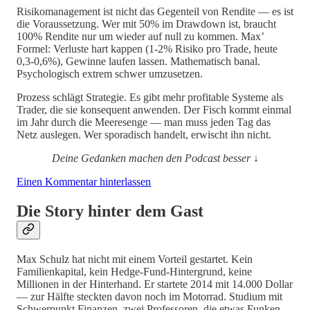
Risikomanagement ist nicht das Gegenteil von Rendite — es ist
die Voraussetzung. Wer mit 50% im Drawdown ist, braucht
100% Rendite nur um wieder auf null zu kommen. Max’
Formel: Verluste hart kappen (1-2% Risiko pro Trade, heute
0,3-0,6%), Gewinne laufen lassen. Mathematisch banal.
Psychologisch extrem schwer umzusetzen.
Prozess schlägt Strategie. Es gibt mehr profitable Systeme als
Trader, die sie konsequent anwenden. Der Fisch kommt einmal
im Jahr durch die Meeresenge — man muss jeden Tag das
Netz auslegen. Wer sporadisch handelt, erwischt ihn nicht.
Deine Gedanken machen den Podcast besser ↓
Einen Kommentar hinterlassen
Die Story hinter dem Gast
Max Schulz hat nicht mit einem Vorteil gestartet. Kein
Familienkapital, kein Hedge-Fund-Hintergrund, keine
Millionen in der Hinterhand. Er startete 2014 mit 14.000 Dollar
— zur Hälfte steckten davon noch im Motorrad. Studium mit
Schwerpunkt Finanzen, zwei Professoren, die etwas Funken