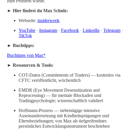
zum Problem wurde.
► Hier findest du Max Schulz:
Webseite:
insiderweek
YouTube
·
Instagram
·
Facebook
·
LinkedIn
·
Telegram
·
TikTok
► Buchtipps:
Buchtipps von Max*
► Ressourcen & Tools:
COT-Daten (Commitments of Traders) — kostenlos via
CFTC veröffentlicht, wöchentlich
EMDR (Eye Movement Desensitization and
Reprocessing) — für mentale Blockaden und
Tradingpsychologie; wissenschaftlich validiert
Hoffmann-Prozess — siebentägige intensive
Auseinandersetzung mit Kindheitsprägungen und
Elternbeziehungen; von Max als tiefgreifendstes
persönliches Entwicklungsinstrument beschrieben