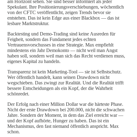
am Horizont sehen. Sie sind besser informiert als jeder
Spekulant. Ihre Positionierungsverschiebungen, wöchentlich
von der CFTC veröffentlicht, zeigen Trends bevor sie
entstehen. Das ist kein Edge aus einer Blackbox — das ist
lesbare Marktstruktur.
Backtesting und Demo-Trading sind keine Ausreden für
Feigheit, sondern das Fundament jedes echten
Vertrauensvorschusses in eine Strategie. Max empfiehlt
mindestens ein Jahr Demokonto — nicht weil man Angst
haben soll, sondern weil man sich das Recht verdienen muss,
eigenes Kapital zu handeln.
Transparenz ist kein Marketing-Tool — sie ist Selbstschutz.
Wer öffentlich handelt, kann seinen Drawdown nicht
wegschieben. Das zwingt zur Realität. Und die Realität trifft
bessere Entscheidungen als ein Kopf, der die Wahrheit
schönredet.
Der Erfolg nach einer Million Dollar war die härteste Phase.
Nicht der erste Drawdown bei 200.000, nicht die schwachen
Jahre. Sondern der Moment, in dem das Ziel erreicht war —
und der Kopf aufhörte, Hunger zu haben. Das ist ein
Mechanismus, den fast niemand öffentlich anspricht. Max
schon.