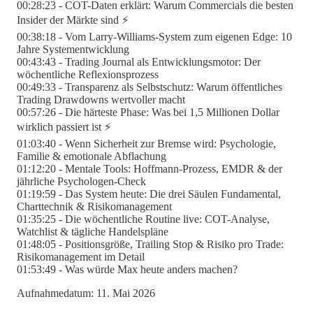
00:28:23 - COT-Daten erklärt: Warum Commercials die besten
Insider der Märkte sind ⚡
00:38:18 - Vom Larry-Williams-System zum eigenen Edge: 10
Jahre Systementwicklung
00:43:43 - Trading Journal als Entwicklungsmotor: Der
wöchentliche Reflexionsprozess
00:49:33 - Transparenz als Selbstschutz: Warum öffentliches
Trading Drawdowns wertvoller macht
00:57:26 - Die härteste Phase: Was bei 1,5 Millionen Dollar
wirklich passiert ist ⚡
01:03:40 - Wenn Sicherheit zur Bremse wird: Psychologie,
Familie & emotionale Abflachung
01:12:20 - Mentale Tools: Hoffmann-Prozess, EMDR & der
jährliche Psychologen-Check
01:19:59 - Das System heute: Die drei Säulen Fundamental,
Charttechnik & Risikomanagement
01:35:25 - Die wöchentliche Routine live: COT-Analyse,
Watchlist & tägliche Handelspläne
01:48:05 - Positionsgröße, Trailing Stop & Risiko pro Trade:
Risikomanagement im Detail
01:53:49 - Was würde Max heute anders machen?
Aufnahmedatum: 11. Mai 2026