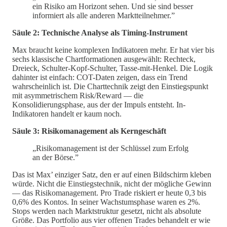
ein Risiko am Horizont sehen. Und sie sind besser
informiert als alle anderen Marktteilnehmer.”
Säule 2: Technische Analyse als Timing-Instrument
Max braucht keine komplexen Indikatoren mehr. Er hat vier bis
sechs klassische Chartformationen ausgewählt: Rechteck,
Dreieck, Schulter-Kopf-Schulter, Tasse-mit-Henkel. Die Logik
dahinter ist einfach: COT-Daten zeigen, dass ein Trend
wahrscheinlich ist. Die Charttechnik zeigt den Einstiegspunkt
mit asymmetrischem Risk/Reward — die
Konsolidierungsphase, aus der der Impuls entsteht. In-
Indikatoren handelt er kaum noch.
Säule 3: Risikomanagement als Kerngeschäft
„Risikomanagement ist der Schlüssel zum Erfolg
an der Börse.”
Das ist Max’ einziger Satz, den er auf einen Bildschirm kleben
würde. Nicht die Einstiegstechnik, nicht der mögliche Gewinn
— das Risikomanagement. Pro Trade riskiert er heute 0,3 bis
0,6% des Kontos. In seiner Wachstumsphase waren es 2%.
Stops werden nach Marktstruktur gesetzt, nicht als absolute
Größe. Das Portfolio aus vier offenen Trades behandelt er wie